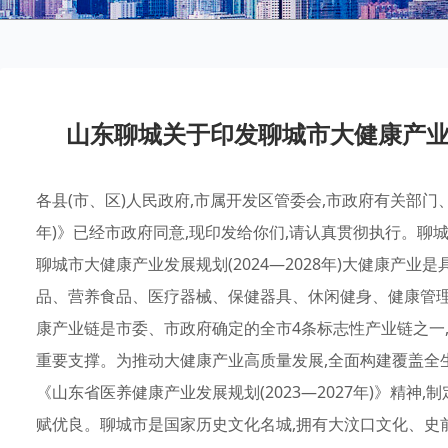
山东聊城关于印发聊城市大健康产业发展
各县(市、区)人民政府,市属开发区管委会,市政府有关部门、直属机构:《聊城市大健康产业发展规划(2024—2028年)》已经市政府同意,现印发给你们,请认真贯彻执行。聊城市人民政府办公室2024年12月31日（此件公开发布）聊城市大健康产业发展规划(2024—2028年)大健康产业是具有巨大市场潜力的新兴产业,包括医疗产品、保健用品、营养食品、医疗器械、保健器具、休闲健身、健康管理等多个与人类健康紧密相关的生产和服务领域。大健康产业链是市委、市政府确定的全市4条标志性产业链之一,是推动经济发展的新引擎,也是推进“健康聊城”建设的重要支撑。为推动大健康产业高质量发展,全面构建覆盖全生命周期、内涵丰富、结构合理的大健康产业体系,根据《山东省医养健康产业发展规划(2023—2027年)》精神,制定本规划。一、基础环境(一)发展基础。1。健康资源禀赋优良。聊城市是国家历史文化名城,拥有大汶口文化、史前文化、运河文化等多重文化资源。辖区内水系发达,“江北水城●两河明珠”品牌形象深入人心。我市是“中国温泉之城”之一,地下温泉面积占市域总面积的60%以上,森林覆盖率达32%。水城交融的大环境、遍布全市的温泉资源、历史悠久的阿胶、国医亚圣成无己故里、享誉全国的梵呗、面积广阔的林海等相互叠加,形成了生态、文化兼具的健康资源宝库。2。政策支撑愈加有力。近年来,按照党中央、国务院决策部署和省委、省政府工作要求,全市上下统筹推进大健康产业建设,先后出台了《关于支持生物医药产业高质量发展的若干措施》《聊城市中医药综合改革示范区建设实施方案》《加快阿胶全产业链高质量发展实施方案》《冠县灵芝产业发展规划》《临清市桑黄全产业高质量发展规划(2024—2026年)》《关于加快“聊城新三宝”发展的实施方案》等文件,为我市大健康产业发展提供了强有力的组织保障和政策支撑。3。产业规模不断扩大。围绕“文旅康养”等重点领域,推动生物医药、医疗器械、保健食品、中医中药等多业态深度融合发展。2023年,我市医养健康产业增加值(省统计口径)超过254亿元。全市生物医药规上生产企业8家,医疗器械规上生产企业18家,保健食品生产企业16家,大健康产业规上企业增加值突破50亿元。(二)存在问题。1。综合实力不强。生物医药产业规模相对较小,没有形成规模效应与品牌优势;医疗器械领域发展滞后,高端产品与技术创新不足;保健食品品牌市场影响力有限,品牌建设与推广力度需加强;中医中药资源丰富,但地域发展不平衡,在全省健康市场的竞争力和影响力较弱。2。链条延伸不够。我市大健康产业存在层级偏低、链条较短的问题。中药材种植环节分散、品种单一及技术滞后,制约了中药材的规模化、标准化发展。同时,专业人才短缺,发展同质化现象突出,不利于形成优势互补、协同发展的产业格局。3。创新能力不足。研发投入不够,高端创新平台数量有限,行业领军人才匮乏,制约了大健康产业的技术创新与转型升级,不能满足创新产业发展需求。此外,区域创新生态尚不完善,新业态、新模式、新产品发展滞后,产业集群化水平不高,要素支撑体系不健全等均成为制约产业创新能力提升的关键因素。(三)发展机遇。近年来,我市先后被列入黄河流域生态保护和高质量发展、京津冀协同发展联动区、大运河国家文化公园建设等系列国家战略,同时还被列入省会经济圈一体化、济南都市圈、鲁西崛起等省级战略,迎来千载难逢的发展机遇。国家对健康产业的支持力度不断增加,为聊城大健康产业提供了政策保障。人们健康意识的提升和消费水平的提高,为聊城大健康产业带来市场机遇。科技创新不断推动产业技术水平提升,为聊城大健康产业注入新活力。未来5年,是聊城大健康产业跨关口、培优势、上台阶的重要战略机遇期。我市应牢牢抓住新机遇,因地制宜发展新质生产力,积极抢占大健康产业“新蓝海”。以知名道地药材和特色药材为基础,融合一二三产业的康养旅游精品发展模式,建设中国中医药文化体验城市。二、发展前景到2028年,以生物医药、医疗器械、保健食品和中医中药等为主导,基本形成完善的产业链条与集群发展迅速的产业体系。(一)产业规模更大。大健康产业增加值实现快速增长,发展水平显著提升。到2028年年底前,医养健康产业增加值突破300亿元,占全市生产总值的8%。培育大健康产业领域50亿级企业1家、10亿级企业3—5家、5亿级企业2—3家。其中阿胶规上企业达到20家,营业收入达到100亿元,形成具有较强竞争力和影响力的阿胶产业集群。大健康产业增加值突破60亿元,年平均增长率保持在5%以上。(二)集聚效应更显。大健康产业空间布局更加优化,产业集群发展、功能集合构建、项目集中布局、资源集约利用成效显著增强。到2028年年底前,重点园区持续升级提质,建成1—2个国家级、省级大健康产业集聚区;建成大健康产业各类国家级、省级创新平台25个以上;新建成一批市级健康服务业集聚区。三、区域布局根据我市各县(市、区)大健康产业发展基础、区位优势、生态优势、资源要素配置条件以及发展定位,推动大健康产业集聚化、特色化发展,构建“三核”(生物医药、医疗器械、保健食品)引领,“两带”(“两河”文旅健康养生带、林下大健康区域发展带)拓展、全域协同(一县一策一品)的大健康产业发展新格局。(一)三核引领。大健康产业以生物医药、医疗器械、保健食品为三大核心引擎,在“三核引领”的战略布局下,聊城大健康产业通过全产业链发展、科技创新、品牌建设和文旅康养融合等方式,不断提升产业的竞争力和影响力。(二)两带拓展。１．“两河”文旅健康养生带。充分利用黄河、大运河聊城段的文化资源和自然资源,打造集文化、旅游、健康养生于一体的综合性发展区域。充分利用东昌府区、临清市、阳谷县、东阿县等“两河”沿岸县(市、区)众多的古建筑、历史遗迹、自然景观,挖掘“两河”文化丰富内涵,加强聊城市中华水上古城景区、山陕会馆、中国运河文化博物馆、运河钞关、鳌头矶、位山黄河公园等旅游资源的修复保护和创意开发,与休闲度假、健康养老等主题有机结合,建设一批养生主题度假区,打造寓养于游的“两河”文旅健康养生产业带。２．林下大健康区域发展带。以自然资源禀赋、生态区位为基础,科学引导冠县、莘县、阳谷县、高唐县等形成林下中药材产业集聚和发展特色,鼓励企业发展林下中药材精深加工,培育特色优势产业。鼓励有实力的龙头企业,发挥其在资金、技术、市场等方面的优势,加大对林下种植(养殖)、加工等技术的研发投入,引导和支持企业与高校、科研院所合作,共同推动林下中药材种植(养殖)技术的研发及应用,形成产学研合作机制。积极做好中药材技术服务和支撑,优化林下中药材产业布局,逐步实现林下中药材产业规模化和区域特色化。推动林下大健康产业与旅游、文化、康养等产业融合,发展各具优势的特色观光旅游、生态旅游、森林康养和自然教育产业。(三)全域协同。1。东昌府区。深化医养结合,升级居家社区养老服务,普及安宁疗护服务。推动丹参、瓜蒌等中药材种植培育,在中药材精深加工、延伸产业链条上寻求新突破,全面推动大健康产业发展。2。茌平区。以成无己中医药文化为核心,挖掘成无己文化内涵,擦亮“成无己”名片,争创全国中医药文化宣传教育基地,打造具有鲜明特色和深刻内涵的成无己文化品牌。3。临清市。深化桑黄产业布局,强化科技引领与品牌塑造,拓宽产业边界,实现高端化、多元化发展。融合文旅康养元素,推出特色营养膳食,打造集医疗、养生、旅游于一体的综合发展模式。4。冠县。以灵芝产业为主导,推动灵芝产业融合发展,提高产业整体效益,提升产品附加值,宣传推介冠县灵芝的市场知名度和产品美誉度,打造“冠县灵芝冠九州”品牌。5。莘县。以伊尹文化为主线,以药膳和健康食品为重点,依托龙头企业,深化产学研合作,强化政策支持,不断延伸产业链条,加强品牌宣传和推广,培育一批具有莘县特色的伊尹文化系列品牌。6。阳谷县。通过政策引导、资金帮扶等措施,加大支持力度,鼓励农民以家庭农场、农业合作社等方式开展中药材种植(养殖),强化农企合作,逐步打造水蛭、蟾酥等道地药材品牌。7。东阿县。依托高度集聚化发展的“阿胶＋”产业,推进医疗健康、养生养老、文化旅游、中医药等多业态融合发展,完善东部医药产业基地、西部医养产业基地“两翼齐飞”与“防未病和治已病”同步发展的大健康产业格局。8。高唐县。以“鲁十味”道地药材瓜蒌为主要发展对象,依托清平森林公园林下种植基地,增加黄芩、北沙参种植面积,深化种植与加工技术革新、强化产品品质控制、拓展健康产品线,加大市场推广力度,深度融合康养体验、研学旅游、药膳养生新业态,实现中医药产业转型升级。9。经济技术开发区。致力于吸引和培育大健康领域的相关企业,重点发展生物医药制造产业,推动产业集聚和产业升级,形成1—2个具有竞争力的大健康产业基地。10。高新技术产业开发区。针对生物制药、化学药、医疗器械、中医中药、医养结合等产业领域,重点攻克制剂研发、材料研发、医药中间体、健康大数据等关键技术。同时,面向技术创新型药品与器械企业,加大招商与人才引进力度,力争将高新技术产业开发区打造成山东省重要的医养健康产业融合创新先导区。11。江北水城旅游度假区。依托聊城健康科技园、医养健康文化园等现有资源,以北京积水潭医院聊城医院为引领,不断完善产业发展规划和政策措施,积极招引具有影响力的大健康产业相关企业,汇聚医疗、医养等更多优质资源。四、重点领域(一)集群化发展生物医药产业。1。大力发展生物药。聚力生物技术关键紧缺环节,依托华润昂德生物药业、阿华制药等骨干企业,会同高校、科研院所、临床研究机构等组建一体化创新共同体,提升研发能力,持续推进生物医药企业数字化、智能化改造,完善生物医药产业“未来工厂”新体系。积极推进阿胶类项目建设,以东阿阿胶国家胶类中药工程技术研究中心、山东省胶类中药技术创新中心等科研平台为依托,提升医药企业自主创新能力。重点发展阿胶系列产品、经典名方制剂与小分子低聚肽、抗体药物、基因工程药物、新型重组蛋白等产品,打造全省生物医药产业高地。(牵头单位:市卫生健康委;责任单位:市科技局、市工业和信息化局、市市场监管局,各县〔市、区〕人民政府、市属开发区管委会)2。重点发展化学药。加快化学药核心技术产品替代,开发基于新结构、新靶点、新机制的原研药物,推进改良型新药上市,积极承接国际化学药制剂梯度转移,加大专利到期药物仿制药等短缺药物开发,提升特色原料药及中间体、高端和新型药用辅料研发能力,积极引进知名公司化学药生产基地转移项目,建设全国医药外包生产基地。以东阿县和经济技术开发区为重点,按照国际药物研发标准,积极开发引进国际专利即将到期的大品种、临床急需仿制药,推动人工智能、云计算、大数据等技术在药物研发领域中的应用。积极引进国际知名企业的尖端技术,特别是聚焦于化学药核心技术领域的最新成果。(牵头单位:市卫生健康委;责任单位:市科技局、市工业和信息化局、市市场监管局,各县〔市、区〕人民政府、市属开发区管委会)3。全面发展药物流通。加快建立布局合理、技术先进、便捷高效、绿色环保、安全有序的现代医药物流服务体系,支持有实力的药品批发企业、药品零售连锁企业稳步扩张,构建以大型骨干企业为主体、中小型企业为配套补充的现代药品流通网络。支持药品零售连锁企业以多种形式有效融入社区服务商圈,实现药品流通对基层的有效覆盖,提升人民群众用药的可及性、便利化,加快医药冷链物流发展,提升医药冷链物流产业化水平。建设市级生物医药发展平台,精准引进补链、延链、强链项目,推进重点项目落地,积极组织投资推介会、项目对接洽谈等活动,促进产业链上下游紧密合作与协同发展。到2028年年底前,建成面向全省、辐射全国的药品现代物流配送中心1—2家,建设市级生物医药发展平台1个。(牵头单位:市商务局;责任单位:市卫生健康委、市市场监管局,各县〔市、区〕人民政府、市属开发区管委会)(二)高端化发展医疗器械产业。1。支持医疗器械企业技术改造。加大对医疗器械企业技术改造的扶持力度,鼓励企业采用适宜的新技术、新工艺、新设备、新材料等进行技术改造,推动企业扩大设备更新和技术改造投资,对符合条件的制造业技术改造项目,按其设备(含软件)实际购置额给予一定比例扶持。支持企业研发高端细胞培养设备、高品质细胞培养耗材、乳房专用磁共振造影设备、肢体康复机器人、医疗智控净化等新型医疗器械,不断增加Ⅲ类医疗器械产品数量。(牵头单位:市科技局、市工业和信息化局;责任单位:市市场监管局,各县〔市、区〕人民政府、市属开发区管委会)2。促进医疗器械联合开发。深化院地合作、校地合作,共建实验室、研究所等科研和技术研发机构。强化研产联合,推动医疗与体育器械的联合开发、医疗与养老设备的联合开发、医药与日用